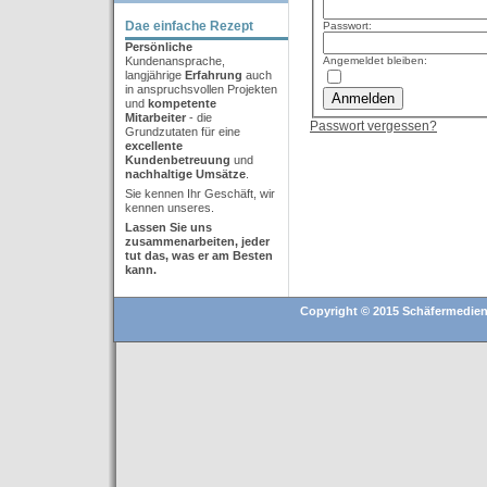
Dae einfache Rezept
Passwort:
Persönliche
Angemeldet bleiben:
Kundenansprache,
langjährige
Erfahrung
auch
in anspruchsvollen Projekten
und
kompetente
Mitarbeiter
- die
Passwort vergessen?
Grundzutaten für eine
excellente
Kundenbetreuung
und
nachhaltige Umsätze
.
Sie kennen Ihr Geschäft, wir
kennen unseres.
Lassen Sie uns
zusammenarbeiten,
jeder
tut
das, was er am Besten
kann.
Copyright © 2015 Schäfermedien (