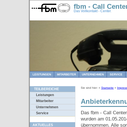
fbm - Call Cente
Das Vollkontakt - Center.
LEISTUNGEN
MITARBEITER
UNTERNEHMEN
SERVICE
Sie sind hier: »
Startseite
»
Impres
TEILBEREICHE
Leistungen
Anbieterkenn
Mitarbeiter
Unternehmen
Das fbm - Call Center 
Service
wurden am 01.05.2014
übernommen. Alle son
AKTUELLES